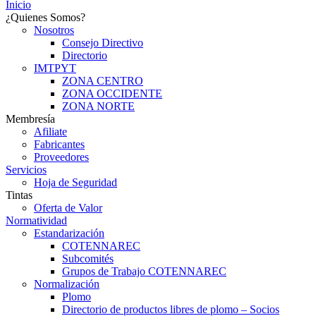
Inicio
¿Quienes Somos?
Nosotros
Consejo Directivo
Directorio
IMTPYT
ZONA CENTRO
ZONA OCCIDENTE
ZONA NORTE
Membresía
Afiliate
Fabricantes
Proveedores
Servicios
Hoja de Seguridad
Tintas
Oferta de Valor
Normatividad
Estandarización
COTENNAREC
Subcomités
Grupos de Trabajo COTENNAREC
Normalización
Plomo
Directorio de productos libres de plomo – Socios