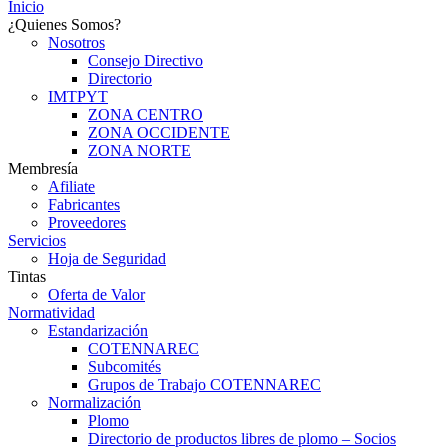
Inicio
¿Quienes Somos?
Nosotros
Consejo Directivo
Directorio
IMTPYT
ZONA CENTRO
ZONA OCCIDENTE
ZONA NORTE
Membresía
Afiliate
Fabricantes
Proveedores
Servicios
Hoja de Seguridad
Tintas
Oferta de Valor
Normatividad
Estandarización
COTENNAREC
Subcomités
Grupos de Trabajo COTENNAREC
Normalización
Plomo
Directorio de productos libres de plomo – Socios