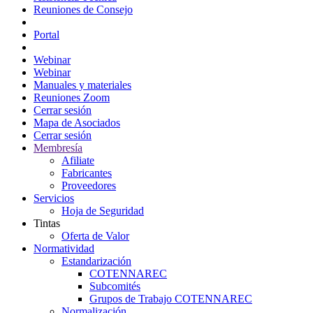
Reuniones de Consejo
Portal Consejeros
Portal
Portal
Webinar
Webinar
Manuales y materiales
Reuniones Zoom
Cerrar sesión
Mapa de Asociados
Cerrar sesión
Membresía
Afiliate
Fabricantes
Proveedores
Servicios
Hoja de Seguridad
Tintas
Oferta de Valor
Normatividad
Estandarización
COTENNAREC
Subcomités
Grupos de Trabajo COTENNAREC
Normalización