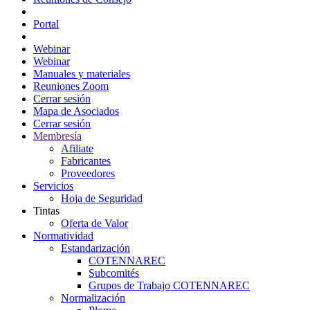
Portal Consejeros
Portal
Portal
Webinar
Webinar
Manuales y materiales
Reuniones Zoom
Cerrar sesión
Mapa de Asociados
Cerrar sesión
Membresía
Afiliate
Fabricantes
Proveedores
Servicios
Hoja de Seguridad
Tintas
Oferta de Valor
Normatividad
Estandarización
COTENNAREC
Subcomités
Grupos de Trabajo COTENNAREC
Normalización