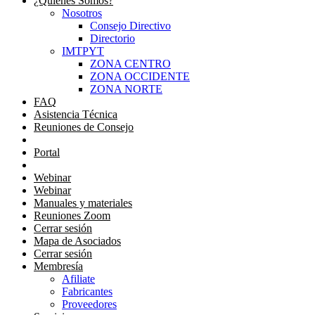
¿Quienes Somos?
Nosotros
Consejo Directivo
Directorio
IMTPYT
ZONA CENTRO
ZONA OCCIDENTE
ZONA NORTE
FAQ
Asistencia Técnica
Reuniones de Consejo
Portal Consejeros
Portal
Portal
Webinar
Webinar
Manuales y materiales
Reuniones Zoom
Cerrar sesión
Mapa de Asociados
Cerrar sesión
Membresía
Afiliate
Fabricantes
Proveedores