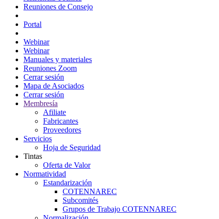
Reuniones de Consejo
Portal Consejeros
Portal
Portal
Webinar
Webinar
Manuales y materiales
Reuniones Zoom
Cerrar sesión
Mapa de Asociados
Cerrar sesión
Membresía
Afiliate
Fabricantes
Proveedores
Servicios
Hoja de Seguridad
Tintas
Oferta de Valor
Normatividad
Estandarización
COTENNAREC
Subcomités
Grupos de Trabajo COTENNAREC
Normalización