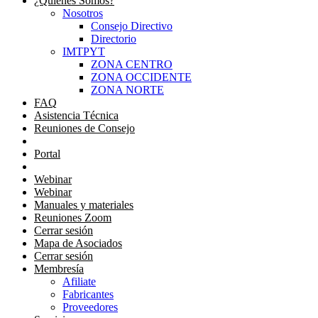
¿Quienes Somos?
Nosotros
Consejo Directivo
Directorio
IMTPYT
ZONA CENTRO
ZONA OCCIDENTE
ZONA NORTE
FAQ
Asistencia Técnica
Reuniones de Consejo
Portal Consejeros
Portal
Portal
Webinar
Webinar
Manuales y materiales
Reuniones Zoom
Cerrar sesión
Mapa de Asociados
Cerrar sesión
Membresía
Afiliate
Fabricantes
Proveedores