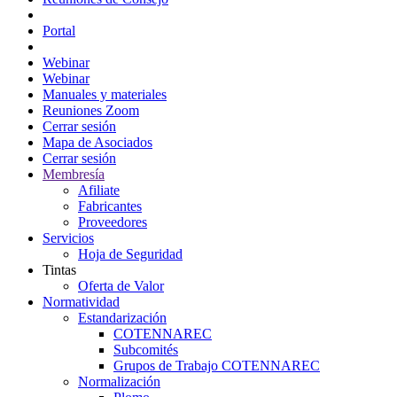
Portal Consejeros
Portal
Portal
Webinar
Webinar
Manuales y materiales
Reuniones Zoom
Cerrar sesión
Mapa de Asociados
Cerrar sesión
Membresía
Afiliate
Fabricantes
Proveedores
Servicios
Hoja de Seguridad
Tintas
Oferta de Valor
Normatividad
Estandarización
COTENNAREC
Subcomités
Grupos de Trabajo COTENNAREC
Normalización