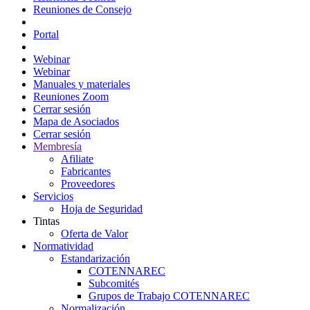
Reuniones de Consejo
Portal Consejeros
Portal
Portal
Webinar
Webinar
Manuales y materiales
Reuniones Zoom
Cerrar sesión
Mapa de Asociados
Cerrar sesión
Membresía
Afiliate
Fabricantes
Proveedores
Servicios
Hoja de Seguridad
Tintas
Oferta de Valor
Normatividad
Estandarización
COTENNAREC
Subcomités
Grupos de Trabajo COTENNAREC
Normalización