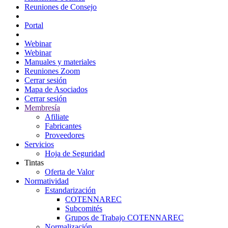
Reuniones de Consejo
Portal Consejeros
Portal
Portal
Webinar
Webinar
Manuales y materiales
Reuniones Zoom
Cerrar sesión
Mapa de Asociados
Cerrar sesión
Membresía
Afiliate
Fabricantes
Proveedores
Servicios
Hoja de Seguridad
Tintas
Oferta de Valor
Normatividad
Estandarización
COTENNAREC
Subcomités
Grupos de Trabajo COTENNAREC
Normalización