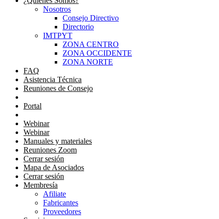
¿Quienes Somos?
Nosotros
Consejo Directivo
Directorio
IMTPYT
ZONA CENTRO
ZONA OCCIDENTE
ZONA NORTE
FAQ
Asistencia Técnica
Reuniones de Consejo
Portal Consejeros
Portal
Portal
Webinar
Webinar
Manuales y materiales
Reuniones Zoom
Cerrar sesión
Mapa de Asociados
Cerrar sesión
Membresía
Afiliate
Fabricantes
Proveedores