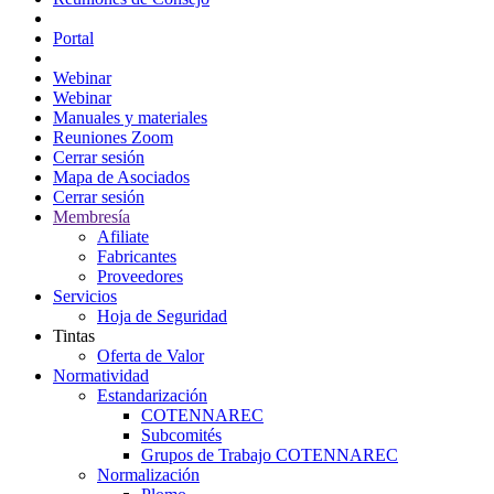
Portal Consejeros
Portal
Portal
Webinar
Webinar
Manuales y materiales
Reuniones Zoom
Cerrar sesión
Mapa de Asociados
Cerrar sesión
Membresía
Afiliate
Fabricantes
Proveedores
Servicios
Hoja de Seguridad
Tintas
Oferta de Valor
Normatividad
Estandarización
COTENNAREC
Subcomités
Grupos de Trabajo COTENNAREC
Normalización